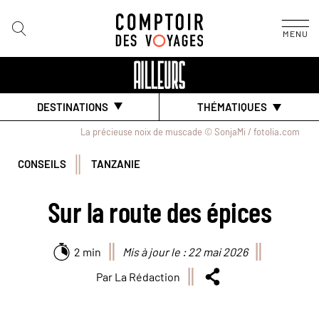
MENU
DESTINATIONS
THÉMATIQUES
La précieuse noix de muscade © SonjaMi / fotolia.com
CONSEILS
TANZANIE
Sur la route des épices
2 min
Mis à jour le : 22 mai 2026
Par La Rédaction