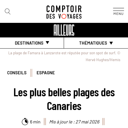
MENU
DESTINATIONS
THÉMATIQUES
La plage de Famara à Lanzarote est réputée pour son spot de surf. ©
Hervé Hughes/Hemis
CONSEILS
ESPAGNE
Les plus belles plages des
Canaries
6 min
Mis à jour le : 27 mai 2026