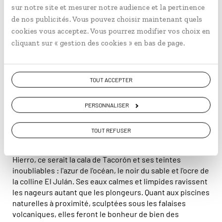
sur notre site et mesurer notre audience et la pertinence
rouge et adossée à une majestueuse falaise.
de nos publicités. Vous pouvez choisir maintenant quels
cookies vous acceptez. Vous pourrez modifier vos choix en
Traduction littérale
cliquant sur « gestion des cookies » en bas de page.
En France, l'île canarienne de El Hierro est
parfois appelée « île de Fer », son nom signifiant
« le fer » en
espagnol castillan
. Ce n'est
TOUT ACCEPTER
pourtant pas de ce métal que l'île tire son nom
mais de ses falaises. En guanche, la langue
PERSONNALISER
parlée par les premiers habitants des Canaries,
« falaise » se dit en effet « hero ».
TOUT REFUSER
Mais si nous ne devions retenir qu'une seule plage à El
Hierro, ce serait la cala de Tacorón et ses teintes
inoubliables : l'azur de l'océan, le noir du sable et l'ocre de
la colline El Julán. Ses eaux calmes et limpides ravissent
les nageurs autant que les plongeurs. Quant aux piscines
naturelles à proximité, sculptées sous les falaises
volcaniques, elles feront le bonheur de bien des