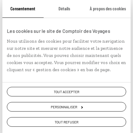
Consentement
Détails
À propos des cookies
On choisit le motif de votre tatouage au henné sur catalogue. ©
Jérôme Cartegini
Les cookies sur le site de Comptoir des Voyages
Nous utilisons des cookies pour faciliter votre navigation
sur notre site et mesurer notre audience et la pertinence
Vous aimerez aussi...
de nos publicités. Vous pouvez choisir maintenant quels
cookies vous acceptez. Vous pourrez modifier vos choix en
cliquant sur « gestion des cookies » en bas de page.
© BTWImages/iStock
TOUT ACCEPTER
PERSONNALISER
TOUT REFUSER