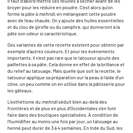
Il faut d'abord mettre ces feuilles à sécher avant de les
broyer pour les réduire en poudre. C'est alors qu'on
forme la pâte à
mehndi
, en mélangeant cette poudre
avec de l'eau chaude. On y ajoute des huiles essentielles
et du clou de girofle ou du camphre, qui donneront à la
pâte son odeur si caractéristique.
Des variantes de cette recette existent pour obtenir par
exemple d'autres couleurs. Et pour les événements
importants, il n'est pas rare que le tatoueur ajoute des
paillettes à sa pâte. Cela donne en effet de la brillance et
du relief au tatouage. Mais quelle que soit la recette, le
tatoueur applique sa préparation sur la peau à l’aide d’un
cône, un peu comme on en utilise dans la pâtisserie pour
les gâteaux.
L’esthétisme du
mehndi
séduit bien au-delà des
frontières et de plus en plus d’Occidentales s’en font
faire dans des boutiques spécialisées. À condition de
l’humidifier au moins une fois par jour, un tatouage au
henné peut durer de 3 à 4 semaines. En Inde du Sud, les