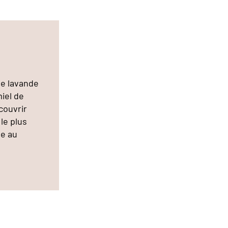
de lavande
iel de
couvrir
 le plus
ge au