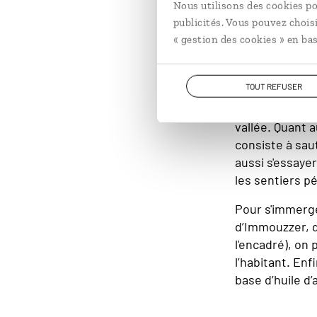
Nous utilisons des cookies po
Lorsqu'elles ne sont pas a
publicités. Vous pouvez chois
« gestion des cookies » en bas
Que faire
TOUT REFUSER
Pour se détend
vallée. Quant 
consiste à saut
aussi s'essaye
les sentiers pé
Pour s'immerge
d’Immouzzer, qu
l'encadré), on
l’habitant. Enfi
base d’huile d’