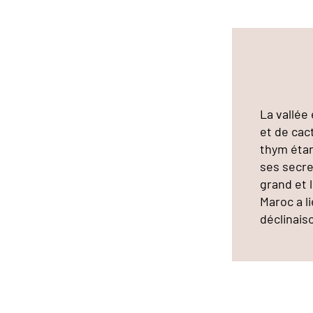
La vallée
et de cac
thym étan
ses secret
grand et 
Maroc a l
déclinais