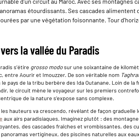
rnable d'un circuit au Maroc. Avec ses montagnes ca
panoramas étourdissants. Ses cascades alimentent d
ourées par une végétation foisonnante. Tour d'hori
vers la vallée du Paradis
radis s’étire
grosso modo
sur une soixantaine de kilomèt
, entre Aourir et Imouzzer. De son véritable nom
Taghra
 le pays de la tribu berbère des Ida Outanane. Loin de la 
dir, le circuit mène le voyageur sur les premiers contrefor
centrique de la nature s’expose sans complexe.
les hauteurs va crescendo, révélant de façon graduelle 
e
aux airs paradisiaques. Imaginez plutôt : des montagnes
oyantes, des cascades fraîches et vrombissantes, des cu
 panoramas vertigineux, des piscines naturelles aux eaux