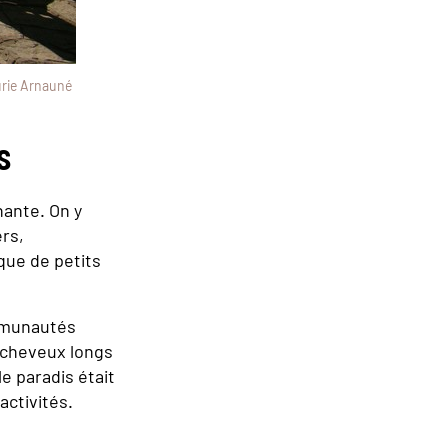
urie Arnauné
s
nante. On y
ers,
ique de petits
ommunautés
x cheveux longs
e paradis était
activités.