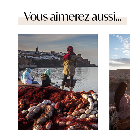
Vous aimerez aussi...
© VWpics/hemis
© Juliet