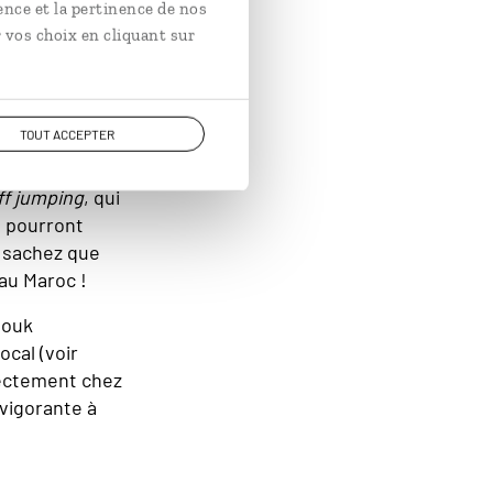
ence et la pertinence de nos
 canyoning © Laurie Arnauné
 vos choix en cliquant sur
TOUT ACCEPTER
turelles de la
iff jumping
, qui
s pourront
, sachez que
 au Maroc !
souk
ocal (voir
rectement chez
evigorante à