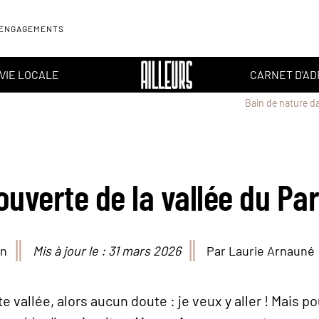
 ENGAGEMENTS
VIE LOCALE
CARNET D'A
Bain de nature da
uverte de la vallée du Pa
in
Mis à jour le : 31 mars 2026
Par Laurie Arnauné
e vallée, alors aucun doute : je veux y aller ! Mais p