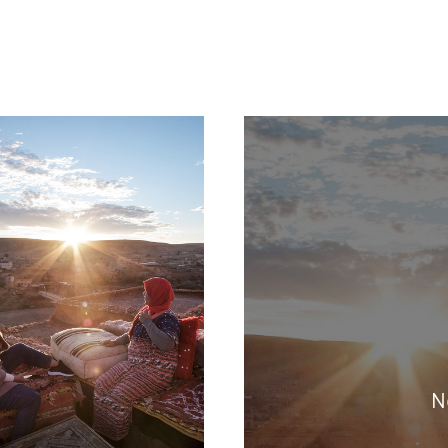
te Robert/Haytham/Réa
N