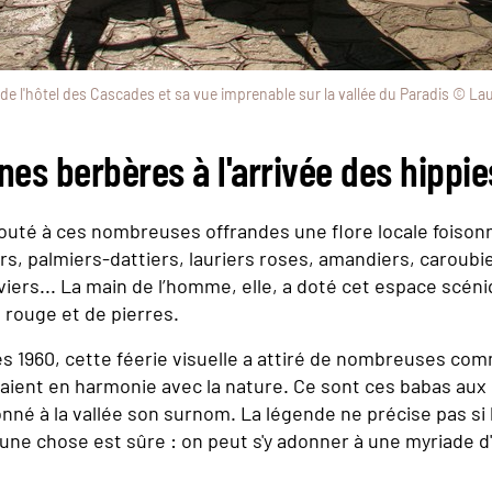
 de l'hôtel des Cascades et sa vue imprenable sur la vallée du Paradis © La
nes berbères à l'arrivée des hippie
outé à ces nombreuses offrandes une flore locale foison
rs, palmiers-dattiers, lauriers roses, amandiers, caroubi
viers... La main de l’homme, elle, a doté cet espace scén
 rouge et de pierres.
s 1960, cette féerie visuelle a attiré de nombreuses c
ivaient en harmonie avec la nature. Ce sont ces babas au
nné à la vallée son surnom. La légende ne précise pas si l
s une chose est sûre : on peut s'y adonner à une myriade d'