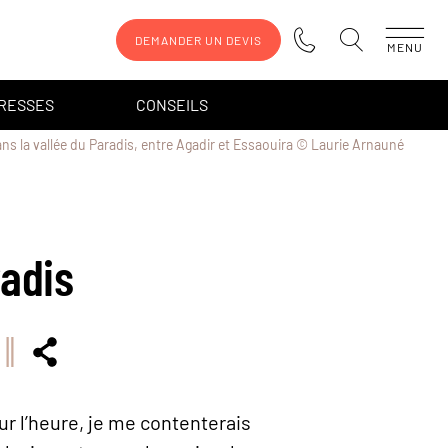
DEMANDER UN DEVIS
MENU
DRESSES
CONSEILS
ns la vallée du Paradis, entre Agadir et Essaouira © Laurie Arnauné
radis
our l’heure, je me contenterais