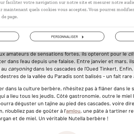
ur faciliter votre navigation sur notre site et mesurer notre audi
sséchées, les cascades de l'Oued Tinkert sont prisées par les amateurs de
ir maintenant quels cookies vous acceptez. Vous pourrez modifier
 de page.
 dans la vallée du Paradis ?
PERSONNALISER
re, on se baignera dans les eaux limpides des vasques na
aux amateurs de sensations fortes, ils opteront pour le
cl
er dans l'eau depuis une falaise. Entre janvier et mars, il
r au
canyoning
dans les cascades de l'Oued Tinkert. Enfin
destres de la vallée du Paradis sont balisés - un fait rare
r dans la culture berbère, n'hésitez pas à flâner dans le 
i a lieu tous les jeudis. Côté gastronomie, outre le miel l
 pourra déguster un tajine au pied des cascades, voire di
n, n'oubliez pas de goûter à l’
amlou
, une pâte à tartiner r
argan et de miel. Un véritable Nutella berbère !