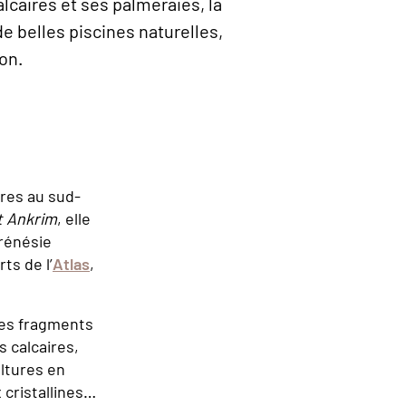
lcaires et ses palmeraies, la
e belles piscines naturelles,
zon.
res au sud-
t Ankrim
, elle
frénésie
ts de l’
Atlas
,
les fragments
 calcaires,
ltures en
 cristallines…