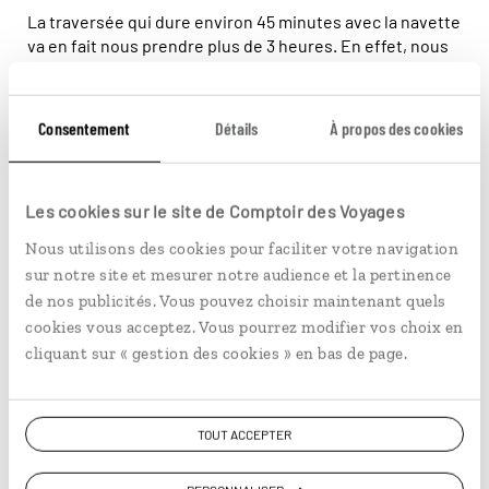
La traversée qui dure environ 45 minutes avec la navette
va en fait nous prendre plus de 3 heures. En effet, nous
avons dû nous accrocher à la barque tellement la mer
était déchaînée. Trois heures interminables à nous faire
secouer comme des pruneaux et à se cogner le dos et
Consentement
Détails
À propos des cookies
les genoux. Après avoir accosté sur Railay Beach, notre
vaillant pêcheur a décidé d’attendre le lendemain pour
rentrer. On l’avait vraiment échappé belle.
Les cookies sur le site de Comptoir des Voyages
Nous utilisons des cookies pour faciliter votre navigation
Vous aimerez aussi...
sur notre site et mesurer notre audience et la pertinence
de nos publicités. Vous pouvez choisir maintenant quels
cookies vous acceptez. Vous pourrez modifier vos choix en
© Franck Guiziou/hemis
cliquant sur « gestion des cookies » en bas de page.
TOUT ACCEPTER