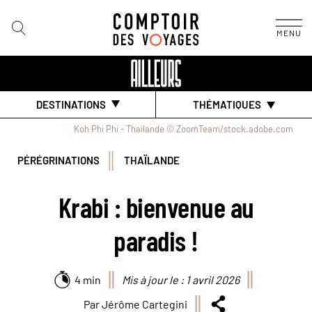
MENU
DESTINATIONS
THÉMATIQUES
Koh Phi Phi - Thailande © ZoomTeam/stock.adobe.com
PÉRÉGRINATIONS
THAÏLANDE
Krabi : bienvenue au
paradis !
4 min
Mis à jour le : 1 avril 2026
Par Jérôme Cartegini