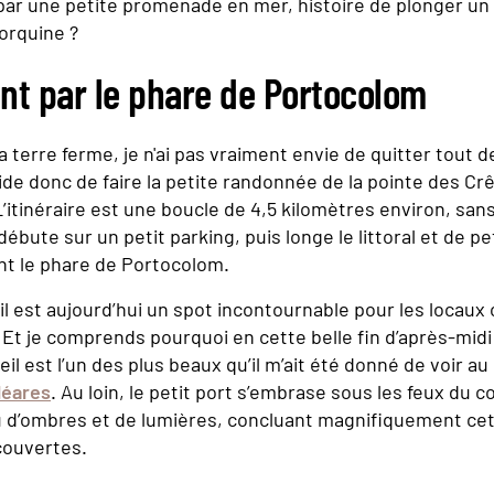
 par une petite promenade en mer, histoire de plonger un
orquine ?
nt par le phare de Portocolom
a terre ferme, je n'ai pas vraiment envie de quitter tout de
cide donc de faire la petite randonnée de la pointe des Cr
’itinéraire est une boucle de 4,5 kilomètres environ, sans
l débute sur un petit parking, puis longe le littoral et de p
oint le phare de Portocolom.
, il est aujourd’hui un spot incontournable pour les loca
 Et je comprends pourquoi en cette belle fin d’après-midi 
il est l’un des plus beaux qu’il m’ait été donné de voir a
léares
. Au loin, le petit port s’embrase sous les feux du 
u d’ombres et de lumières, concluant magnifiquement ce
couvertes.