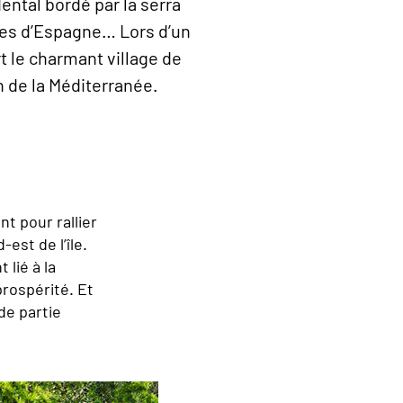
ental bordé par la serra
ges d’Espagne… Lors d’un
t le charmant village de
n de la Méditerranée.
t pour rallier
est de l’île.
 lié à la
prospérité. Et
de partie