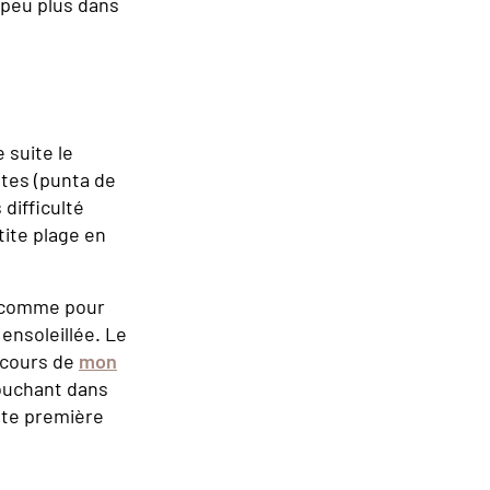
 peu plus dans
 suite le
êtes (punta de
 difficulté
etite plage en
ux comme pour
ensoleillée. Le
u cours de
mon
couchant dans
tte première