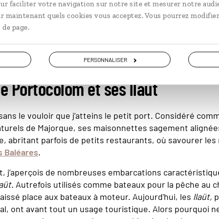
ur faciliter votre navigation sur notre site et mesurer notre audi
ristóbal Colón pour les Espagnols. Né à Gênes en Italie, il
ir maintenant quels cookies vous acceptez. Vous pourrez modifier
e de la région de Portocolom. Une hypothèse hélas jamai
 de page.
défendent ardemment les organismes touristiques locau
PERSONNALISER
e Portocolom et ses llaüt
ans le vouloir que j’atteins le petit port. Considéré comm
aturels de Majorque, ses maisonnettes sagement aligné
e, abritant parfois de petits restaurants, où savourer les
s Baléares
.
, j’aperçois de nombreuses embarcations caractéristique
laüt.
Autrefois utilisés comme bateaux pour la pêche au ch
laissé place aux bateaux à moteur. Aujourd'hui, les
llaüt,
p
nal, ont avant tout un usage touristique. Alors pourquoi 