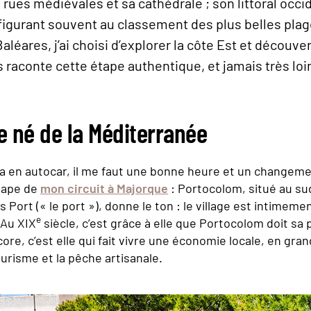
ues médiévales et sa cathédrale ; son littoral occid
 figurant souvent au classement des plus belles pla
léares, j’ai choisi d’explorer la côte Est et découver
raconte cette étape authentique, et jamais très loi
ge né de la Méditerranée
a en autocar, il me faut une bonne heure et un changemen
tape de
mon circuit à Majorque
: Portocolom, situé au sud-
Port (« le port »), donne le ton : le village est intimement
e
 Au XIX
siècle, c’est grâce à elle que Portocolom doit sa 
ore, c’est elle qui fait vivre une économie locale, en gran
ourisme et la pêche artisanale.