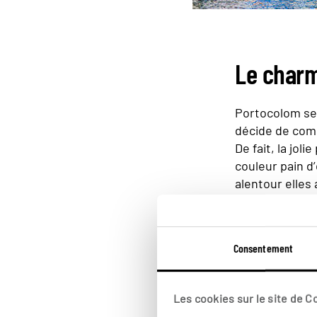
Le charme
Portocolom se d
décide de comm
De fait, la jol
couleur pain d
alentour elles
toutes alignen
mélodies de
m
Consentement
Une lége
Les cookies sur le site de 
Le nom d