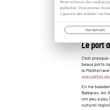
Nous utilisons des cookies po
Colomb, C
publicités. Vous pouvez chois
originair
« gestion des cookies » en bas
mais que 
TOUT REFUSER
Le port d
C’est presque s
beaux ports n
la Méditerrané
spécialités de
En me baladant
Baléares, les
l
ont peu à peu 
culturel régio