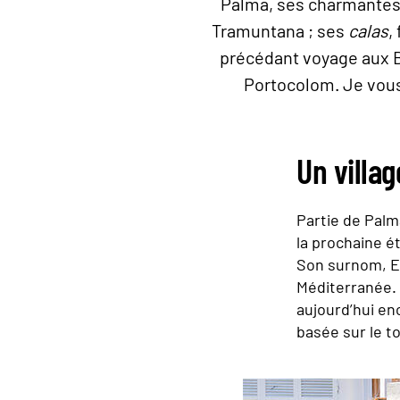
Palma, ses charmantes r
Tramuntana ; ses
calas
,
précédant voyage aux Ba
Portocolom. Je vous 
Un villa
Partie de Palm
la prochaine é
Son surnom, Es 
Méditerranée.
aujourd’hui enc
basée sur le t