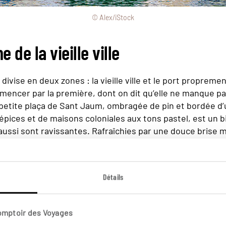
© Alex/iStock
 de la vieille ville
ivise en deux zones : la vieille ville et le port propremen
encer par la première, dont on dit qu’elle ne manque p
ie petite plaça de Sant Jaum, ombragée de pin et bordée d’
’épices et de maisons coloniales aux tons pastel, est un b
 aussi sont ravissantes. Rafraîchies par une douce brise 
t de pimpantes demeures aux volets verts, d’où s’échap
usique des Baléares
.
Détails
nde tenace
Comptoir des Voyages
e Portocolom serait un hommage au navigateur Christop