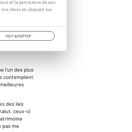
ence et la pertinence de nos
 serait
 vos choix en cliquant sur
s prouvée
x.
TOUT ACCEPTER
e l’un des plus
es contemplent
 meilleures
s des îles
alut, ceux-ci
atrimoine
ne pas me