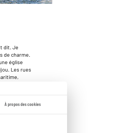
t dit. Je
as de charme.
une église
ijou. Les rues
maritime,
pent des
À propos des cookies
he