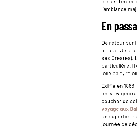
laisser tenter
l’ambiance maj
En passa
De retour sur l
littoral. Je dé
ses Crestes). L
particulière. I
jolie baie, rej
Édifié en 1863
les voyageurs.
coucher de sole
voyage aux Ba
un superbe je
journée de dé