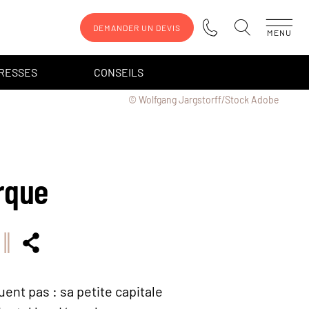
DEMANDER UN DEVIS
MENU
DRESSES
CONSEILS
© Wolfgang Jargstorff/Stock Adobe
rque
uent pas : sa petite capitale