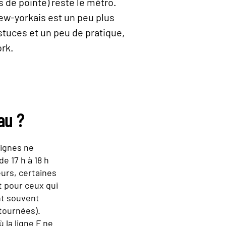
s de pointe) reste le métro.
new-yorkais est un peu plus
stuces et un peu de pratique,
ork.
au ?
lignes ne
e 17 h à 18 h
eurs, certaines
t pour ceux qui
nt souvent
tournées).
 la ligne F ne