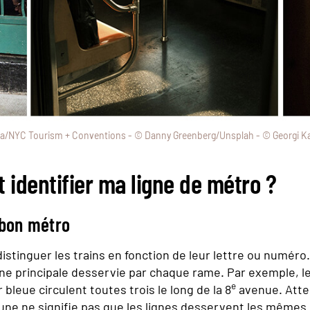
lla/NYC Tourism + Conventions - © Danny Greenberg/Unsplah - © Georgi K
identifier ma ligne de métro ?
 bon métro
distinguer les trains en fonction de leur lettre ou numéro
igne principale desservie par chaque rame. Par exemple, le
e
 bleue circulent toutes trois le long de la 8
avenue. Atte
e ne signifie pas que les lignes desservent les mêmes s