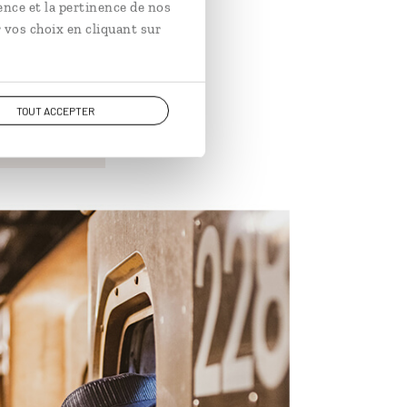
ence et la pertinence de nos
n est tout
 vos choix en cliquant sur
s années
.
o new-
TOUT ACCEPTER
ns.