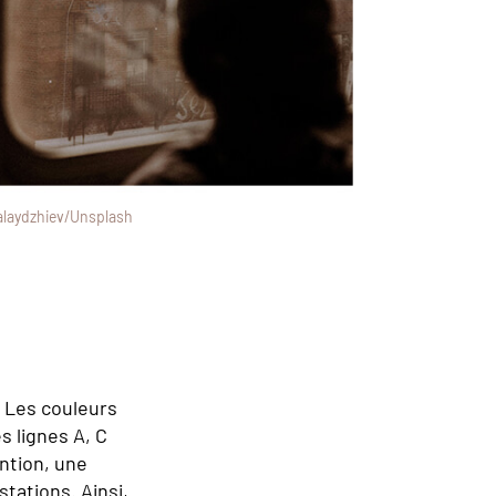
alaydzhiev/Unsplash
. Les couleurs
s lignes A, C
ntion, une
tations. Ainsi,