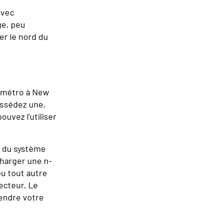
avec
ge, peu
er le nord du
e métro à New
ossédez une,
ouvez l'utiliser
e du système
charger une n-
ou tout autre
ecteur. Le
endre votre