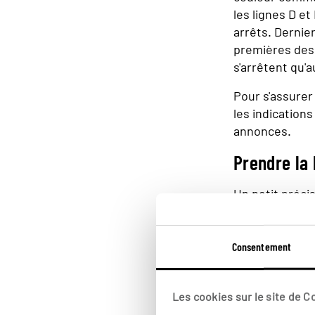
les lignes D et
arrêts. Dernie
premières dess
s'arrêtent qu'a
Pour s'assure
les indication
annonces.
Prendre la 
Un petit préci
désigne le Sud
repérer les me
rame (et non à
Consentement
Les cookies sur le site de 