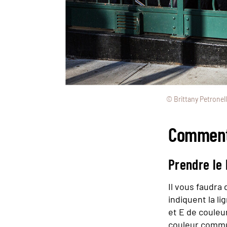
© Brittany Petrone
Comment 
Prendre le
Il vous faudra 
indiquent la l
et E de couleur
couleur commun