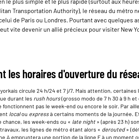
n le plus simple et le plus rapide (surtout aux heure
itan Transportation Authority), le réseau du métro 
elui de Paris ou Londres. Pourtant avec quelques a
peut vite devenir un allié précieux pour visiter New Y
nt les horaires d'ouverture du rése
rkais circule 24 h/24 et 7 j/7. Mais attention, certaines 
que durant les
rush hours
(grosso modo de 7 h 30 à 9 h et d
e fonctionnent pas le week-end ou encore le soir. Par aill
nent
local
ou
express
à certains moments de la journée. E
e chance, les week-ends ou «
late night
» (après 23 h) so
ravaux, les lignes de métro étant alors «
derouted
» (dé
gne A empruntera une portion de la ligne F à un moment où