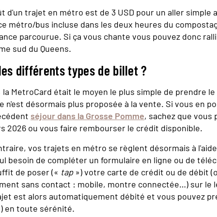
ût d'un trajet en métro est de 3 USD pour un aller simple 
e métro/bus incluse dans les deux heures du composta
tance parcourue. Si ça vous chante vous pouvez donc ralli
ême sud du Queens.
les différents types de billet ?
 la MetroCard était le moyen le plus simple de prendre l
lle n'est désormais plus proposée à la vente. Si vous en p
récédent
séjour dans la Grosse Pomme
, sachez que vous p
rs 2026 ou vous faire rembourser le crédit disponible.
ntraire, vos trajets en métro se règlent désormais à l'aid
Nul besoin de compléter un formulaire en ligne ou de télé
suffit de poser («
tap
») votre carte de crédit ou de débit (
ent sans contact : mobile, montre connectée…) sur le l
jet est alors automatiquement débité et vous pouvez pr
) en toute sérénité.