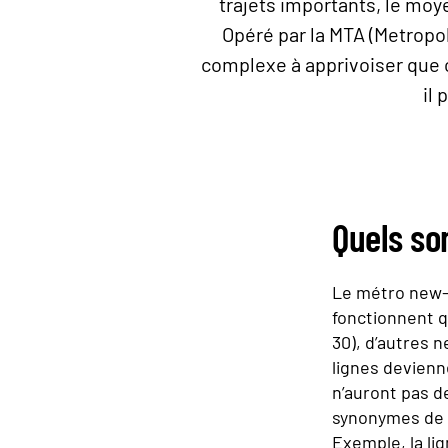
trajets importants, le moye
Opéré par la MTA (Metropol
complexe à apprivoiser que c
il 
Quels so
Le métro new-yo
fonctionnent 
30), d’autres n
lignes devien
n’auront pas d
synonymes de t
Exemple, la li