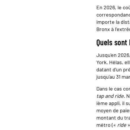
En 2026, le co
correspondanc
importe la dis
Bronx à l’extr
Quels sont 
Jusqu'en 2026,
York. Hélas, e
datant d'un p
jusqu'au 31 ma
Dans le cas co
tap and ride
. 
ième appli, il 
moyen de paiem
montant du tra
métro («
ride
»