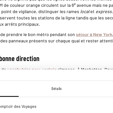
e
 M de couleur orange circulent sur la 6
avenue mais ne pa
r point de vigilance, distinguer les rames
local
et
express.
ervent toutes les stations de la ligne tandis que les se
ux arrêts principaux.
r de prendre le bon métro pendant son
séjour à New York
s des panneaux présents sur chaque quai et rester attenti
bonne direction
s de
vocabulaire new-yorkais
s'impose. À Manhattan, Do
 et Uptown le Nord. Quand la rame de métro arrive à quai, 
ntion Downtown ou Uptown sur les panneaux placés sur le
 l'avant comme on pourrait s'y attendre).
Détails
Comptoir des Voyages