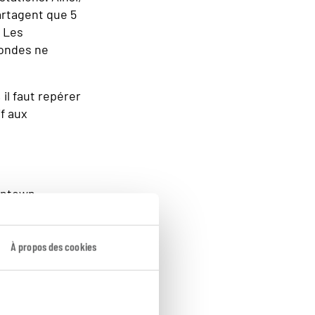
rtagent que 5
Les
condes ne
, il faut repérer
f aux
wntown
il faut donc
 flanc de la
À propos des cookies