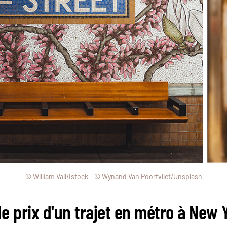
© William Vail/Istock - © Wynand Van Poortvliet/Unsplash
le prix d'un trajet en métro à New 