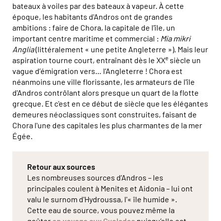
bateaux à voiles par des bateaux à vapeur. À cette
époque, les habitants d'Andros ont de grandes
ambitions : faire de Chora, la capitale de l'île, un
important centre maritime et commercial :
Mia mikri
Anglia
(littéralement « une petite Angleterre »). Mais leur
e
aspiration tourne court, entraînant dès le XX
siècle un
vague d’émigration vers… l’Angleterre ! Chora est
néanmoins une ville florissante, les armateurs de l'île
d'Andros contrôlant alors presque un quart de la flotte
grecque. Et c'est en ce début de siècle que les élégantes
demeures néoclassiques sont construites, faisant de
Chora l'une des capitales les plus charmantes de la mer
Égée.
Retour aux sources
Les nombreuses sources d’Andros – les
principales coulent à Menites et Aidonia – lui ont
valu le surnom d'Hydroussa, l'« île humide ».
Cette eau de source, vous pouvez même la
goûter
en voyage aux Cyclades
puisqu’elle est