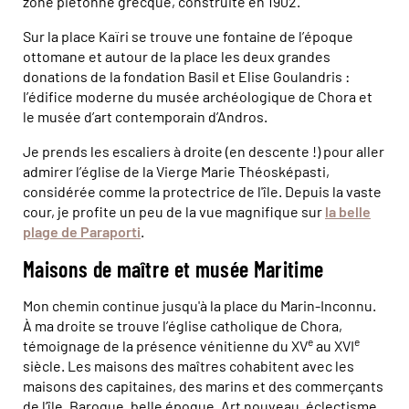
zone piétonne grecque, construite en 1902.
Sur la place Kaïri se trouve une fontaine de l’époque
ottomane et autour de la place les deux grandes
donations de la fondation Basil et Elise Goulandris :
l’édifice moderne du musée archéologique de Chora et
le musée d’art contemporain d’Andros.
Je prends les escaliers à droite (en descente !) pour aller
admirer l’église de la Vierge Marie Théosképasti,
considérée comme la protectrice de l'île. Depuis la vaste
cour, je profite un peu de la vue magnifique sur
la belle
plage de Paraporti
.
Maisons de maître et musée Maritime
Mon chemin continue jusqu'à la place du Marin-Inconnu.
À ma droite se trouve l’église catholique de Chora,
e
e
témoignage de la présence vénitienne du XV
au XVI
siècle. Les maisons des maîtres cohabitent avec les
maisons des capitaines, des marins et des commerçants
de l’île. Baroque, belle époque, Art nouveau, éclectisme