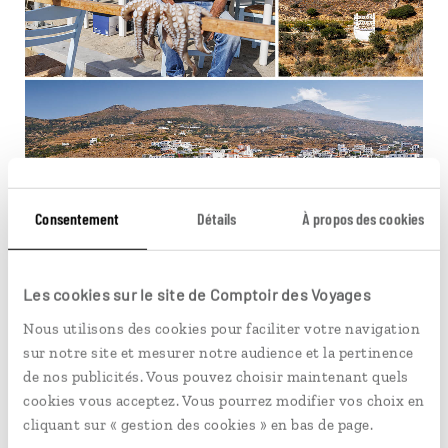
Consentement
Détails
À propos des cookies
Les cookies sur le site de Comptoir des Voyages
© Arié Botbol/Réa - © Milangonda/Stock Adobe
Nous utilisons des cookies pour faciliter votre navigation
sur notre site et mesurer notre audience et la pertinence
Batsi, un balcon sur la mer Égée
de nos publicités. Vous pouvez choisir maintenant quels
cookies vous acceptez. Vous pourrez modifier vos choix en
Batsi, accroché à une colline, fait face à la mer. Son petit
cliquant sur « gestion des cookies » en bas de page.
port de pêche et son bord de mer sont joliment