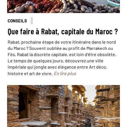
CONSEILS
Que faire à Rabat, capitale du Maroc ?
Rabat, prochaine étape de votre itinéraire dans le nord
du Maroc ? Souvent oubliée au profit de Marrakech ou
Fès, Rabat la discrète capitale, est loin d'être obsolète.
Le temps de quelques jours, découvrez une ville
impériale qui jongle avec élégance entre Art déco,
En lire plus
histoire et art de vivre.
Les 90 chambres du grenier collectif d'Ighir Ifrane sont
réparties sur trois étages le long d'une allée de
50 mètres. © Cegalerba-Szwemberg/hemis