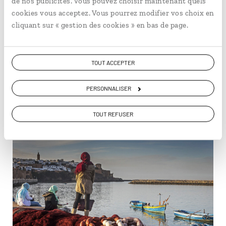
de nos publicités. Vous pouvez choisir maintenant quels
cookies vous acceptez. Vous pourrez modifier vos choix en
cliquant sur « gestion des cookies » en bas de page.
Un jeune chat surveille les environs, sur les hauteurs du Ksar
TOUT ACCEPTER
d'Ait Ben Haddou. © Juliette Robert
PERSONNALISER
Vous aimerez aussi...
TOUT REFUSER
© VWpics/hemis