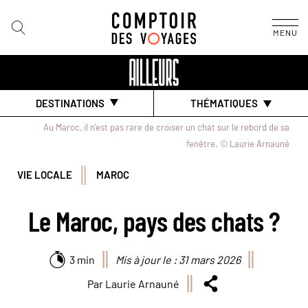
MENU
DESTINATIONS
THÉMATIQUES
Au Maroc, il n'est pas rare de croiser un chat sur le rebord de sa
fenêtre. © Laurie Arnauné
VIE LOCALE
MAROC
Le Maroc, pays des chats ?
3 min
Mis à jour le : 31 mars 2026
Par Laurie Arnauné