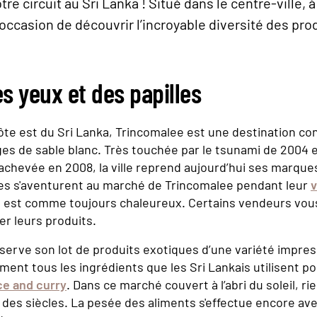
tre circuit au Sri Lanka ! Situé dans le centre-ville, 
 l’occasion de découvrir l’incroyable diversité des pro
es yeux et des papilles
côte est du Sri Lanka, Trincomalee est une destination c
s de sable blanc. Très touchée par le tsunami de 2004 e
t achevée en 2008, la ville reprend aujourd’hui ses marque
es s'aventurent au marché de Trincomalee pendant leur
v
eil est comme toujours chaleureux. Certains vendeurs vo
r leurs produits.
serve son lot de produits exotiques d’une variété impre
ent tous les ingrédients que les Sri Lankais utilisent p
ce and curry
. Dans ce marché couvert à l’abri du soleil, ri
des siècles. La pesée des aliments s'effectue encore av