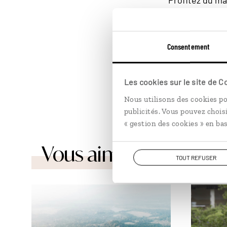
Profitez du m
bagages. Contr
pouvez acheter 
d’épices et de 
Consentement
la cannelle, le
feuilles de cur
Sri Lanka
sans 
Les cookies sur le site de 
rentré.
Nous utilisons des cookies po
publicités. Vous pouvez chois
« gestion des cookies » en bas
Vous aimerez aussi...
TOUT REFUSER
© Sander Traa/Unsplash
© Marta