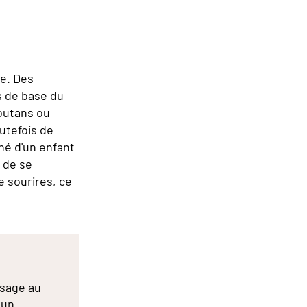
le. Des
s de base du
outans ou
utefois de
né d'un enfant
r de se
 sourires, ce
ssage au
 un