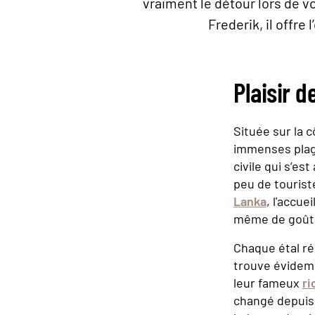
vraiment le détour lors de vo
Frederik, il offre
Plaisir d
Située sur la 
immenses plage
civile qui s’es
peu de tourist
Lanka
, l'accu
même de goûte
Chaque étal ré
trouve évidemm
leur fameux
ri
changé depuis 