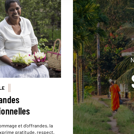
N
LE
randes
ionnelles
hommage et d’offrandes, la
exprime gratitude, respect,