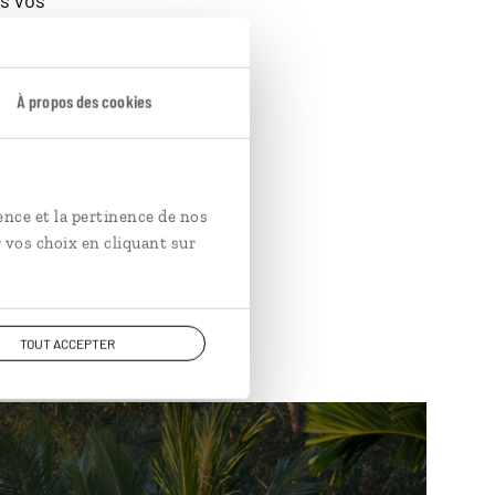
s vos
es prix, vous
le plein
 noix de cajou,
À propos des cookies
mome, les
à rapporter du
s une fois
ence et la pertinence de nos
 vos choix en cliquant sur
TOUT ACCEPTER