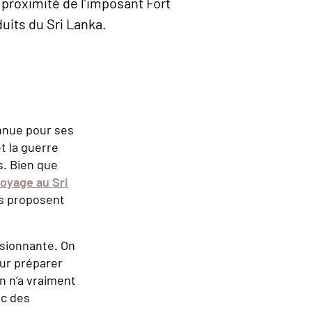
à proximité de l’imposant Fort
duits du Sri Lanka.
onnue pour ses
t la guerre
s. Bien que
oyage au Sri
us proposent
ssionnante. On
our préparer
en n’a vraiment
ec des