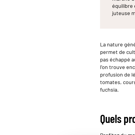
équilibre
juteuse m
La nature gén
permet de cult
pas échappé a
l’on trouve en
profusion de l
tomates, courg
fuchsia.
Quels pr