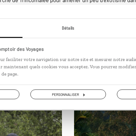
arché de Trincomalee pour amener un peu d’exotisme dan
airement aux jardins d’épices où les vendeurs gonflent l
ici au même prix que les locaux. C’est l’occasion de faire 
fruits secs. Vous n’avez que l’embarras du choix entre les
Détails
 clou de girofle, la noix de muscade, le curcuma, la carda
ry, la coriandre ou encore le poivre. Autant de
souvenirs 
problème pour mettre un peu de soleil dans vos assiette
Comptoir des Voyages
ur faciliter votre navigation sur notre site et mesurer notre audi
ir maintenant quels cookies vous acceptez. Vous pourrez modifier
 de page.
PERSONNALISER
 Nascimento/Réa