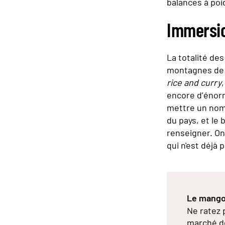
balances à poi
Immersio
La totalité des
montagnes de n
rice and curry
encore d’énorm
mettre un nom 
du pays, et le 
renseigner. O
qui n'est déjà 
Le mangou
Ne ratez 
marché de