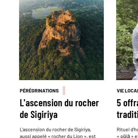
PÉRÉGRINATIONS
VIE LOCA
L'ascension du rocher
5 off
de Sigiriya
tradit
L'ascension du rocher de Sigiriya,
Rituel d’
aussi appelé « rocher du Lion », est
« pūjā » 