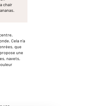
a chair
'ananas.
centre,
onde. Cela n’a
enrées, que
é propose une
es, navets,
couleur