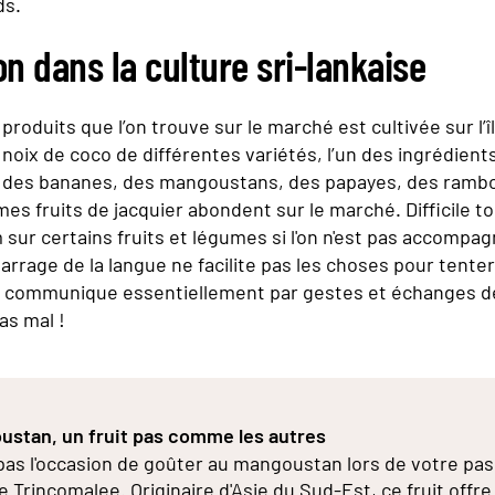
ds.
n dans la culture sri-lankaise
 produits que l’on trouve sur le marché est cultivée sur l’î
oix de coco de différentes variétés, l’un des ingrédient
, des bananes, des mangoustans, des papayes, des ramb
es fruits de jacquier abondent sur le marché. Difficile to
sur certains fruits et légumes si l'on n'est pas accompag
barrage de la langue ne facilite pas les choses pour tente
n communique essentiellement par gestes et échanges de
pas mal !
stan, un fruit pas comme les autres
pas l'occasion de goûter au mangoustan lors de votre pa
 Trincomalee. Originaire d'Asie du Sud-Est, ce fruit offre