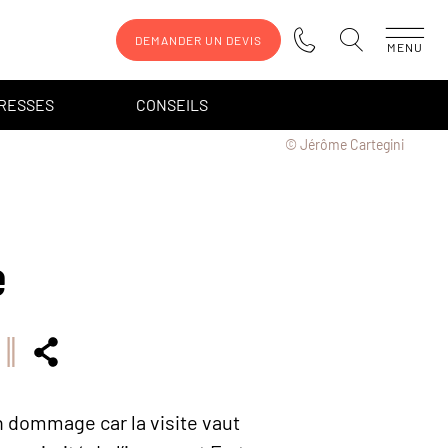
DEMANDER UN DEVIS
MENU
DRESSES
CONSEILS
© Jérôme Cartegini
e
n dommage car la visite vaut