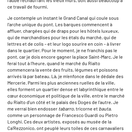
l’aube réchauffant les vieux murs, doit aussi beaucoup à
ce travail de fourmi.
Je contemple un instant le Grand Canal qui coule sous
l’arche unique du pont. Les barques commencent à
affluer, chargées qui de draps pour les hôtels luxueux,
qui de marchandises pour les étals du marché, qui de
lettres et de colis – et leur logo sourire en coin – à livrer
dans le quartier. Pour le moment, je ne franchis pas le
pont, car je dois encore gagner la place Saint-Marc. Je le
ferai tout à l’heure, quand le marché du Rialto
commencera la vente des fruits, légumes et poissons
arrivés là par bateau. Là, je m’enfonce dans le dédale des
Mercerie. Parmi les plus anciennes ruelles de la ville,
elles forment un quartier dense et labyrinthique entre le
cœur économique et politique de la ville, entre le marché
du Rialto d’un côté et le palais des Doges de l’autre. Je
me verrai bien endosser
tabarro
, tricorne et
bauta
,
comme un personnage de Francesco Guardi ou Pietro
Longhi. Ces deux artistes, exposés au musée de la
Ca’Rezzonico, ont peuplé leurs toiles de ces carnavaliers