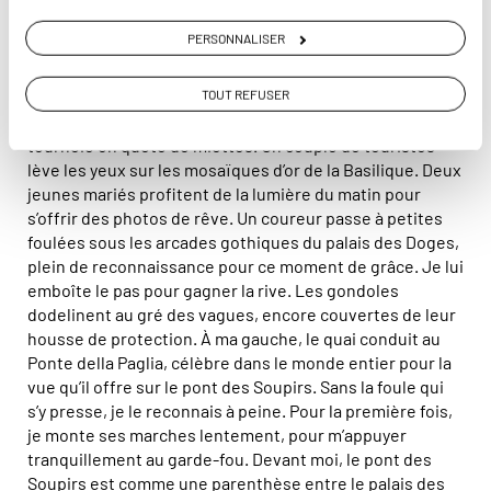
Ce matin, c’est la solitude qui me sert de cape
PERSONNALISER
d’invisibilité. Enfin, par une rue où résonnent le bruit de
mes pas, j’entre sur la place Saint-Marc, un
incontournable d'un
week-end à Venise
. Surprise, je ne
TOUT REFUSER
suis plus complètement seule. Un banc de pigeons
tournoie en quête de miettes. Un couple de touristes
lève les yeux sur les mosaïques d’or de la Basilique. Deux
jeunes mariés profitent de la lumière du matin pour
s’offrir des photos de rêve. Un coureur passe à petites
foulées sous les arcades gothiques du palais des Doges,
plein de reconnaissance pour ce moment de grâce. Je lui
emboîte le pas pour gagner la rive. Les gondoles
dodelinent au gré des vagues, encore couvertes de leur
housse de protection. À ma gauche, le quai conduit au
Ponte della Paglia, célèbre dans le monde entier pour la
vue qu’il offre sur le pont des Soupirs. Sans la foule qui
s’y presse, je le reconnais à peine. Pour la première fois,
je monte ses marches lentement, pour m’appuyer
tranquillement au garde-fou. Devant moi, le pont des
Soupirs est comme une parenthèse entre le palais des