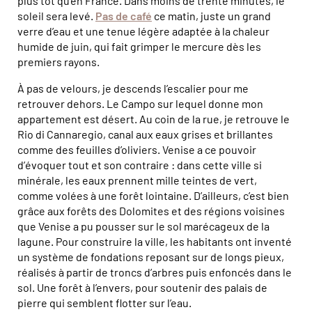
plus tôt qu’en France. Dans moins de trente minutes, le
soleil sera levé.
Pas de café
ce matin, juste un grand
verre d’eau et une tenue légère adaptée à la chaleur
humide de juin, qui fait grimper le mercure dès les
premiers rayons.
À pas de velours, je descends l’escalier pour me
retrouver dehors. Le Campo sur lequel donne mon
appartement est désert. Au coin de la rue, je retrouve le
Rio di Cannaregio, canal aux eaux grises et brillantes
comme des feuilles d’oliviers. Venise a ce pouvoir
d’évoquer tout et son contraire : dans cette ville si
minérale, les eaux prennent mille teintes de vert,
comme volées à une forêt lointaine. D’ailleurs, c’est bien
grâce aux forêts des Dolomites et des régions voisines
que Venise a pu pousser sur le sol marécageux de la
lagune. Pour construire la ville, les habitants ont inventé
un système de fondations reposant sur de longs pieux,
réalisés à partir de troncs d’arbres puis enfoncés dans le
sol. Une forêt à l’envers, pour soutenir des palais de
pierre qui semblent flotter sur l’eau.