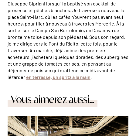
Giuseppe Cipriani lorsqu’il a baptisé son cocktail de
prosecco et pêches blanches. Je traverse à nouveau la
place Saint-Marc, où les cafés n’ouvrent pas avant neuf
heures, pour filer à nouveau à travers les Mercerie. À la
sortie, sur le Campo San Bortolomio, un Casanova de
bronze me toise depuis son piédestal. Sous son regard,
je me dirige vers le Pont du Rialto, cette fois, pour le
traverser. Au marché, déjà animé des premiers
acheteurs, j’achèterai quelques dorades, des aubergines
et une grappe de tomates cerises, en pensant au
déjeuner de poisson qui m’attend ce midi, avant de
lézarder
en terrasse, un spritz à la main
.
Vous aimerez aussi...
Pour accéder au jardin suspendu de l'ancienne piste
d'essai et usine de FIAT, il faut grimper les 5 étages ! ©
Realy Easy Star/Toni Spagone/Alamy/Hemis