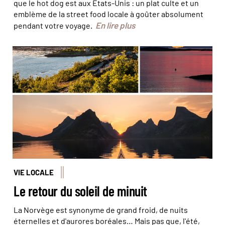
que le hot dog est aux États-Unis : un plat culte et un
emblème de la street food locale à goûter absolument
En lire plus
pendant votre voyage.
© Juliette Robert/Haytham-Rea - © Roger Johansen -
www.nordnorge.com/Visit Norway - © Tomasz
Furmanek/Visit Norway
VIE LOCALE
Le retour du soleil de minuit
La Norvège est synonyme de grand froid, de nuits
éternelles et d'aurores boréales… Mais pas que, l'été,