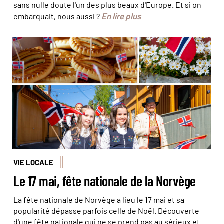
sans nulle doute l'un des plus beaux d'Europe. Et si on
En lire plus
embarquait, nous aussi ?
© Катерина Давыдова/ stock.adobe - © Amaiquez
/stock.adobe - © Fredrik Ahlsen/Maverix Media AS/Visit
Norway
VIE LOCALE
Le 17 mai, fête nationale de la Norvège
La fête nationale de Norvège a lieu le 17 mai et sa
popularité dépasse parfois celle de Noël. Découverte
d'une fête nationale qui ne se prend pas au sérieux et