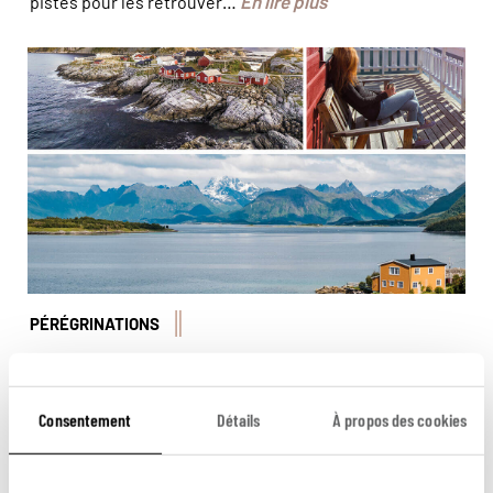
En lire plus
pistes pour les retrouver…
© Patrick/stock.adobe - © Sergii Mostovyi/ stock.adobe
- © Juliette Robert/Haytham-Rea
PÉRÉGRINATIONS
Récit d'un voyage aux Lofoten
Elisabeth vous raconte son road trip aux Lofoten, un
Consentement
Détails
À propos des cookies
archipel qui séduit toujours autant. Parmi ses nombreux
atouts, des paysages somptueux : pitons rocheux
flirtant avec les nuages, plages baignées d'une eau