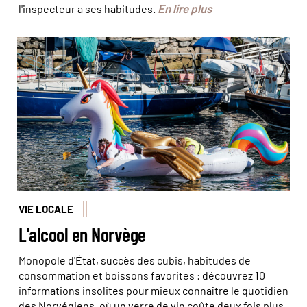
En lire plus
l'inspecteur a ses habitudes.
Tu t'es vu quand t'as bu ? Juliette ROBERT/HAYTHAM-
REA/Comptoir des Voyages
VIE LOCALE
L'alcool en Norvège
Monopole d'État, succès des cubis, habitudes de
consommation et boissons favorites : découvrez 10
informations insolites pour mieux connaître le quotidien
des Norvégiens, où un verre de vin coûte deux fois plus