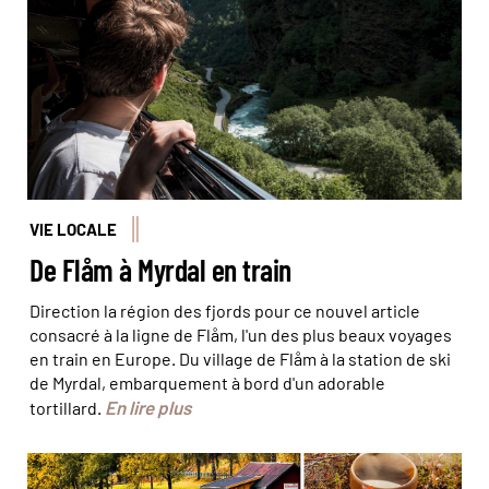
REA/Comptoir des Voyages
VIE LOCALE
De Flåm à Myrdal en train
Direction la région des fjords pour ce nouvel article
consacré à la ligne de Flåm, l'un des plus beaux voyages
en train en Europe. Du village de Flåm à la station de ski
de Myrdal, embarquement à bord d'un adorable
En lire plus
tortillard.
Quand la Norvège revêt ses atours d’automne, elle est