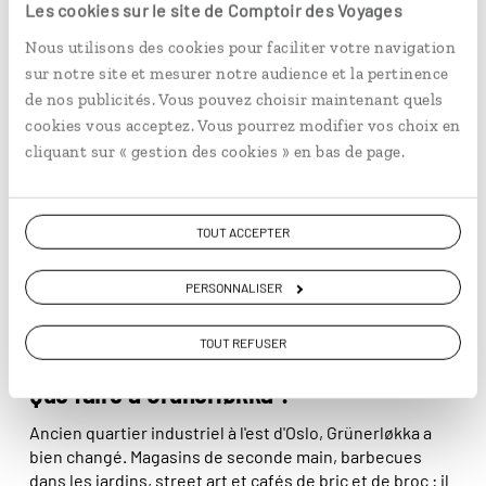
turquoise, plaines verdoyantes où paissent les
Les cookies sur le site de Comptoir des Voyages
En lire plus
moutons, petits ports de pêche…
Nous utilisons des cookies pour faciliter votre navigation
sur notre site et mesurer notre audience et la pertinence
© Juliette Robert/Haytham-Rea
de nos publicités. Vous pouvez choisir maintenant quels
cookies vous acceptez. Vous pourrez modifier vos choix en
cliquant sur « gestion des cookies » en bas de page.
TOUT ACCEPTER
PERSONNALISER
TOUT REFUSER
CARNET D'ADRESSES
Que faire à Grünerløkka ?
Ancien quartier industriel à l'est d'Oslo, Grünerløkka a
bien changé. Magasins de seconde main, barbecues
dans les jardins, street art et cafés de bric et de broc : il