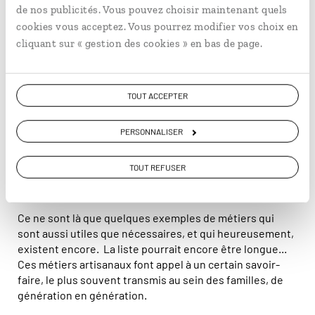
6
de nos publicités. Vous pouvez choisir maintenant quels
cookies vous acceptez. Vous pourrez modifier vos choix en
cliquant sur « gestion des cookies » en bas de page.
Tailleur
TOUT ACCEPTER
Si on aime le prêt à porter, au Pérou, on aime aussi avoir
PERSONNALISER
un costume taillé sur mesure. Ici, les tailleurs sont
monnaie courante, tant mieux ! En plus d’offrir un
TOUT REFUSER
service de qualité, se payer un costume sur mesure n’est
pas très cher. Alors, autant en profiter...
Ce ne sont là que quelques exemples de métiers qui
sont aussi utiles que nécessaires, et qui heureusement,
existent encore. La liste pourrait encore être longue...
Ces métiers artisanaux font appel à un certain savoir-
faire, le plus souvent transmis au sein des familles, de
génération en génération.