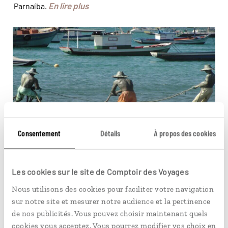
En lire plus
Parnaíba.
Búzios a perpétué une tradition de la pêche ©
kadufernandiz
Consentement
Détails
À propos des cookies
PÉRÉGRINATIONS
Búzios hors saison
Les cookies sur le site de Comptoir des Voyages
Nous utilisons des cookies pour faciliter votre navigation
La station est l'une des stations balnéaires les plus
sur notre site et mesurer notre audience et la pertinence
prisées du Brésil et elle accueille chaque année des
de nos publicités. Vous pouvez choisir maintenant quels
voyageurs venus des quatre coins du monde. Pourtant,
cookies vous acceptez. Vous pourrez modifier vos choix en
c'est quand la foule a déserté ses plages, que Búzios