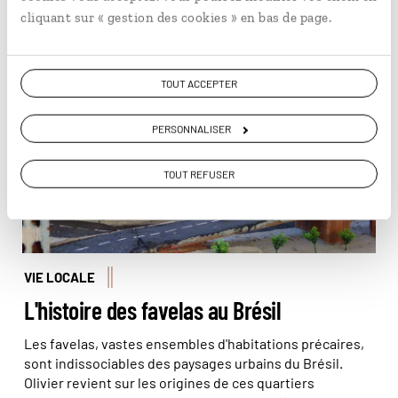
En lire plus
retrouve tout son charme…
cliquant sur « gestion des cookies » en bas de page.
Représentation artistique du quotidien des favelas ©
TOUT ACCEPTER
Olivier Bodart (@beatit!)
PERSONNALISER
TOUT REFUSER
VIE LOCALE
L'histoire des favelas au Brésil
Les favelas, vastes ensembles d'habitations précaires,
sont indissociables des paysages urbains du Brésil.
Olivier revient sur les origines de ces quartiers