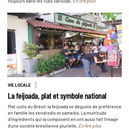
En lire plus
toujours dans les rues cariocas.
Rio a sa propre Maison de la feijoada ! © Olivier Bodart
(@BeatIt!)
VIE LOCALE
La feijoada, plat et symbole national
Plat culte du Brésil, la feijoada se déguste de préférence
en famille les vendredis et samedis. La multitude
d'ingrédients qui la composent en ont aussi fait l'image
En lire plus
d'une société brésilienne plurielle.