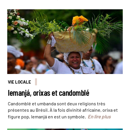
Les offrandes de fleurs transportées par les pratiquants
du Candomblé et Umbanda © Agência Brasil
VIE LOCALE
Iemanjá, orixas et candomblé
Candomblé et umbanda sont deux religions très
présentes au Brésil. À la fois divinité africaine, orixa et
En lire plus
figure pop, Iemanjá en est un symbole.