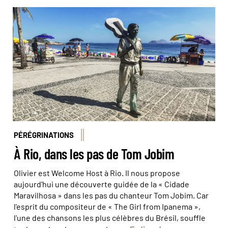
Le long des plages, on peut trouver de nombreuses
statues, dont celle de Tom Jobim à Ipanema. © Frederic
Reglain/Alamy/hemis
PÉRÉGRINATIONS
À Rio, dans les pas de Tom Jobim
Olivier est Welcome Host à Rio. Il nous propose
aujourd'hui une découverte guidée de la « Cidade
Maravilhosa » dans les pas du chanteur Tom Jobim. Car
l'esprit du compositeur de « The Girl from Ipanema »,
l'une des chansons les plus célèbres du Brésil, souffle