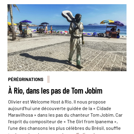
Le long des plages, on peut trouver de nombreuses
statues, dont celle de Tom Jobim à Ipanema. © Frederic
Reglain/Alamy/hemis
PÉRÉGRINATIONS
À Rio, dans les pas de Tom Jobim
Olivier est Welcome Host à Rio. Il nous propose
aujourd'hui une découverte guidée de la « Cidade
Maravilhosa » dans les pas du chanteur Tom Jobim. Car
l'esprit du compositeur de « The Girl from Ipanema »,
l'une des chansons les plus célèbres du Brésil, souffle