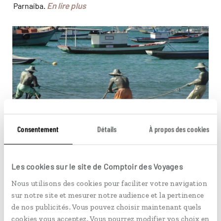
En lire plus
Parnaíba.
Búzios a perpétué une tradition de la pêche ©
kadufernandiz
Consentement
Détails
À propos des cookies
PÉRÉGRINATIONS
Búzios hors saison
Les cookies sur le site de Comptoir des Voyages
Nous utilisons des cookies pour faciliter votre navigation
La station est l'une des stations balnéaires les plus
sur notre site et mesurer notre audience et la pertinence
prisées du Brésil et elle accueille chaque année des
de nos publicités. Vous pouvez choisir maintenant quels
voyageurs venus des quatre coins du monde. Pourtant,
cookies vous acceptez. Vous pourrez modifier vos choix en
c'est quand la foule a déserté ses plages, que Búzios