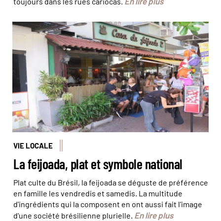
En lire plus
toujours dans les rues cariocas.
Rio a sa propre Maison de la feijoada ! © Olivier Bodart
(@BeatIt!)
VIE LOCALE
La feijoada, plat et symbole national
Plat culte du Brésil, la feijoada se déguste de préférence
en famille les vendredis et samedis. La multitude
d'ingrédients qui la composent en ont aussi fait l'image
En lire plus
d'une société brésilienne plurielle.