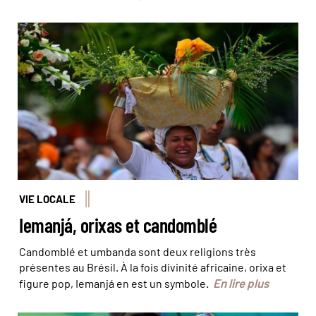
Les offrandes de fleurs transportées par les pratiquants
du Candomblé et Umbanda © Agência Brasil
VIE LOCALE
Iemanjá, orixas et candomblé
Candomblé et umbanda sont deux religions très
présentes au Brésil. À la fois divinité africaine, orixa et
En lire plus
figure pop, Iemanjá en est un symbole.