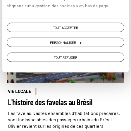
En lire plus
retrouve tout son charme…
cliquant sur « gestion des cookies » en bas de page.
Représentation artistique du quotidien des favelas ©
TOUT ACCEPTER
Olivier Bodart (@beatit!)
PERSONNALISER
TOUT REFUSER
VIE LOCALE
L'histoire des favelas au Brésil
Les favelas, vastes ensembles d'habitations précaires,
sont indissociables des paysages urbains du Brésil.
Olivier revient sur les origines de ces quartiers